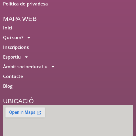
Política de privadesa
k
n
a
m
MAPA WEB
Inici
Qui som?
Inscripcions
Esportiu
Àmbit socioeducatiu
Contacte
Blog
UBICACIÓ