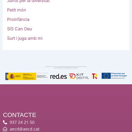
Junts per la diversitat
Petit món
Proinfància
SIS Can Deu
Surt i juga amb mi
CONTACTE
937 24 21 50
aecd@aecd.cat