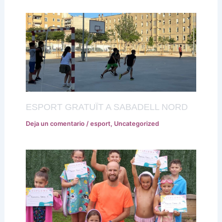
ESPORT GRATUÏT A SABADELL NORD
Deja un comentario
/
esport
,
Uncategorized