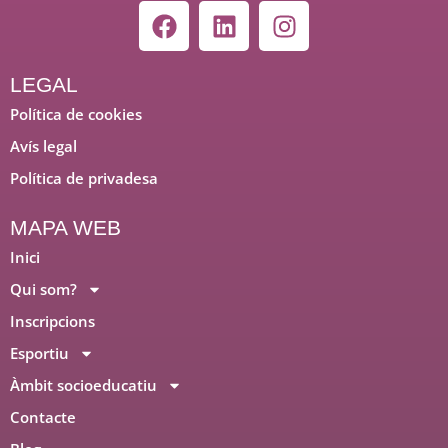
F
L
I
a
i
n
c
n
s
e
k
t
LEGAL
b
e
a
Política de cookies
o
d
g
Avís legal
o
i
r
Política de privadesa
k
n
a
m
MAPA WEB
Inici
Qui som?
Inscripcions
Esportiu
Àmbit socioeducatiu
Contacte