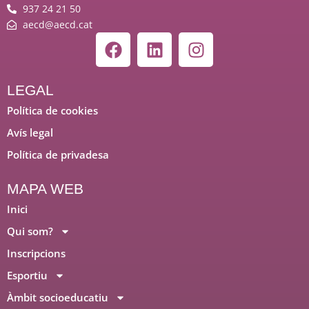
937 24 21 50
aecd@aecd.cat
F
L
I
a
i
n
c
n
s
e
k
t
LEGAL
b
e
a
Política de cookies
o
d
g
Avís legal
o
i
r
Política de privadesa
k
n
a
m
MAPA WEB
Inici
Qui som?
Inscripcions
Esportiu
Àmbit socioeducatiu