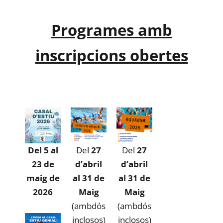
Programes amb
inscripcions obertes
Del 5 al
Del
27
Del
27
23 de
d’abril
d’abril
maig de
al 31 de
al 31 de
2026
Maig
Maig
(ambdós
(ambdós
inclosos)
inclosos)