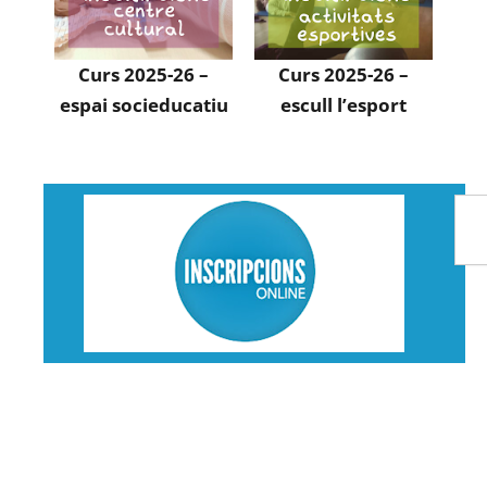
Curs 2025-26 –
Curs 2025-26 –
espai socieducatiu
escull l’esport
S
e
a
r
c
h