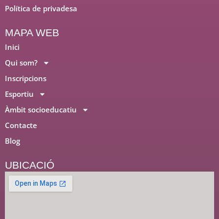
o
i
r
Política de privadesa
k
n
a
m
MAPA WEB
Inici
Qui som?
Inscripcions
Esportiu
Àmbit socioeducatiu
Contacte
Blog
UBICACIÓ