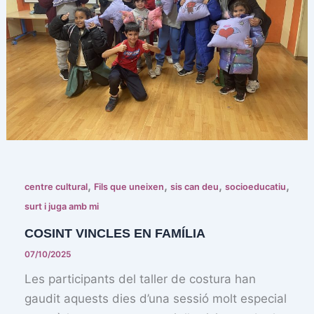
,
,
,
,
centre cultural
Fils que uneixen
sis can deu
socioeducatiu
surt i juga amb mi
COSINT VINCLES EN FAMÍLIA
07/10/2025
Les participants del taller de costura han
gaudit aquests dies d’una sessió molt especial