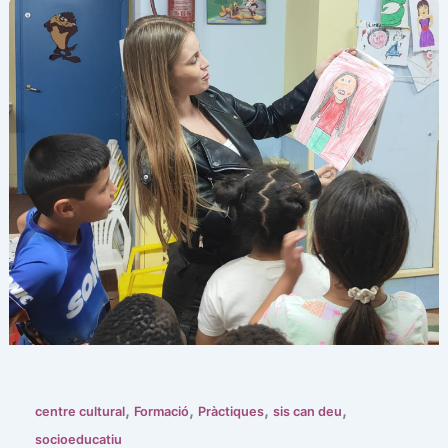
,
,
,
,
centre cultural
Formació
Pràctiques
sis can deu
socioeducatiu