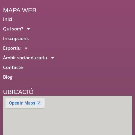
m
MAPA WEB
Inici
Qui som?
Inscripcions
Esportiu
Àmbit socioeducatiu
Contacte
Blog
UBICACIÓ