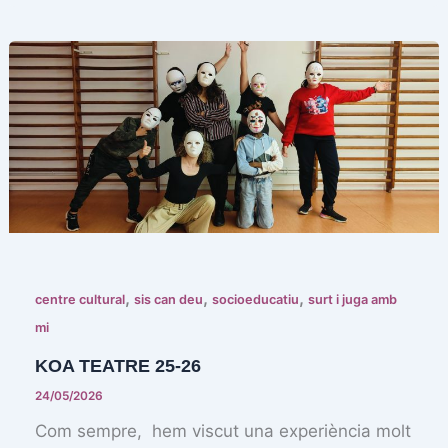
,
,
,
centre cultural
sis can deu
socioeducatiu
surt i juga amb
mi
KOA TEATRE 25-26
24/05/2026
Com sempre, hem viscut una experiència molt