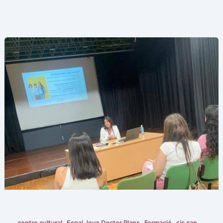
,
,
,
centre cultural
Espai Jove Doctor Plans
Formació
sis can