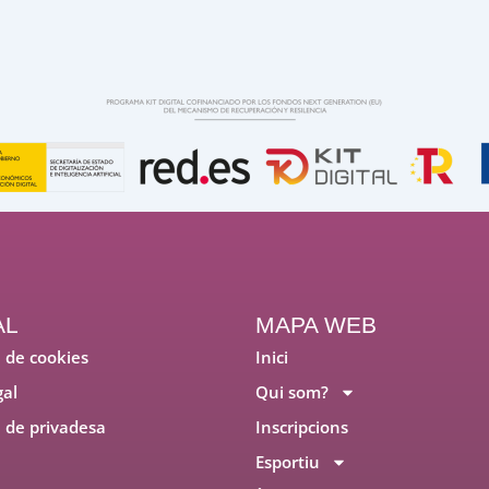
AL
MAPA WEB
a de cookies
Inici
gal
Qui som?
a de privadesa
Inscripcions
Esportiu