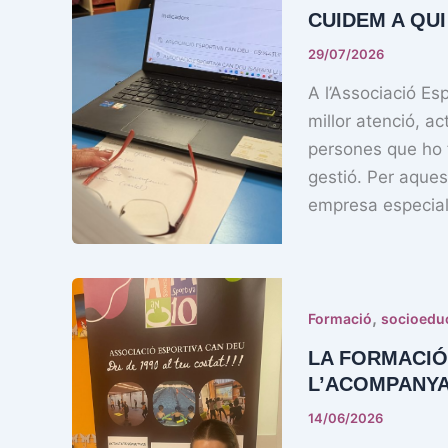
CUIDEM A QUI
29/07/2026
A l’Associació Es
millor atenció, ac
persones que ho f
gestió. Per aques
empresa especiali
,
Formació
socioedu
LA FORMACIÓ 
L’ACOMPANYA
14/06/2026