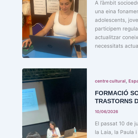
A l’àmbit socioed
una eina fonament
adolescents, joves
participem regul
actualitzar conei
necessitats actu
,
centre cultural
Espa
FORMACIÓ SO
TRASTORNS D
10/06/2026
El passat 10 de j
la Laia, la Paula 