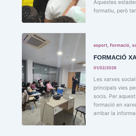
Aquestes estades
formatiu, però t
,
,
esport
Formació
s
FORMACIÓ XA
01/02/2026
Les xarxes social
principals vies p
socis. Per aquest 
formació en xarxe
arribar la inform