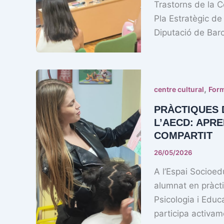
Trastorns de la C
Pla Estratègic de
Diputació de Bar
,
centre cultural
For
PRÀCTIQUES 
L’AECD: APR
COMPARTIT
26/05/2026
A l’Espai Socioed
alumnat en pràcti
Psicologia i Educa
participa activam