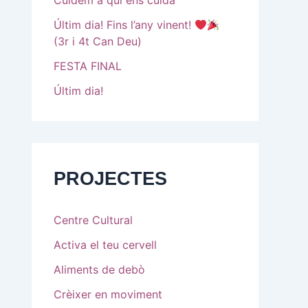
Cuidem a qui ens cuida
Últim dia! Fins l’any vinent!
(3r i 4t Can Deu)
FESTA FINAL
Últim dia!
PROJECTES
Centre Cultural
Activa el teu cervell
Aliments de debò
Crèixer en moviment