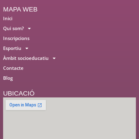
m
MAPA WEB
Inici
Qui som?
Inscripcions
Esportiu
Àmbit socioeducatiu
Contacte
Blog
UBICACIÓ