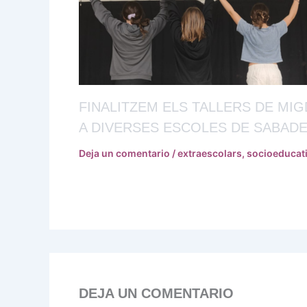
FINALITZEM ELS TALLERS DE MIG
A DIVERSES ESCOLES DE SABADE
Deja un comentario
/
extraescolars
,
socioeducat
DEJA UN COMENTARIO