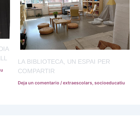
DIA
LL
LA BIBLIOTECA, UN ESPAI PER
iu
COMPARTIR
Deja un comentario
/
extraescolars
,
socioeducatiu