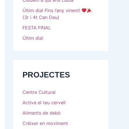
Cuidem a qui ens cuida
Últim dia! Fins l’any vinent!
(3r i 4t Can Deu)
FESTA FINAL
Últim dia!
PROJECTES
Centre Cultural
Activa el teu cervell
Aliments de debò
Crèixer en moviment