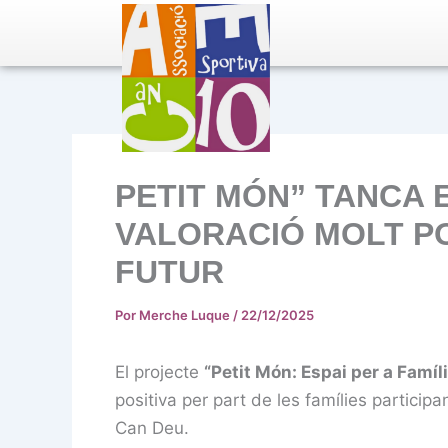
Ir
al
contenido
PETIT MÓN” TANCA 
VALORACIÓ MOLT PO
FUTUR
Por
Merche Luque
/
22/12/2025
El projecte
“Petit Món: Espai per a Famíl
positiva per part de les famílies participa
Can Deu.