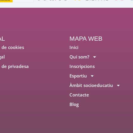
AL
MAPA WEB
a de cookies
Inici
gal
Qui som?
a de privadesa
Inscripcions
Esportiu
Àmbit socioeducatiu
Contacte
Blog