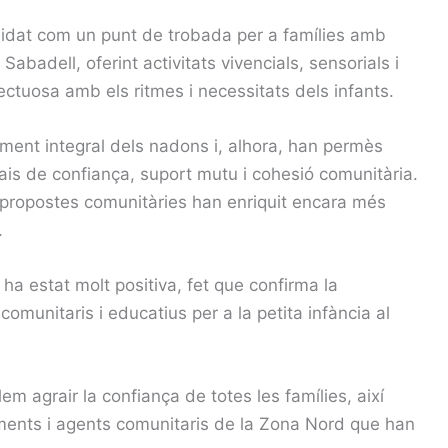
lidat com un punt de trobada per a famílies amb
e
Sabadell
, oferint activitats vivencials, sensorials i
tuosa amb els ritmes i necessitats dels infants.
ment integral dels nadons i, alhora, han permès
pais de confiança, suport mutu i cohesió comunitària.
 i propostes comunitàries han enriquit encara més
.
s ha estat molt positiva, fet que confirma la
omunitaris i educatius per a la petita infància al
m agrair la confiança de totes les famílies, així
aments i agents comunitaris de la Zona Nord que han