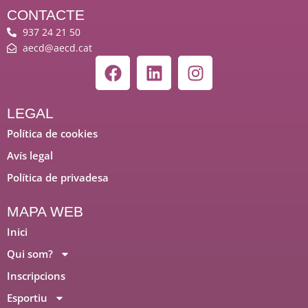
CONTACTE
937 24 21 50
aecd@aecd.cat
F
L
I
a
i
n
c
n
s
e
k
t
LEGAL
b
e
a
Política de cookies
o
d
g
Avís legal
o
i
r
Política de privadesa
k
n
a
m
MAPA WEB
Inici
Qui som?
Inscripcions
Esportiu