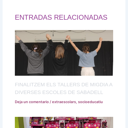
ENTRADAS RELACIONADAS
FINALITZEM ELS TALLERS DE MIGDIA A
DIVERSES ESCOLES DE SABADELL
Deja un comentario
/
extraescolars
,
socioeducatiu