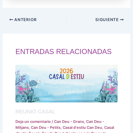
ANTERIOR
SIGUIENTE
ENTRADAS RELACIONADAS
REUNIÓ CASAL
Deja un comentario
/
Can Deu - Grans
,
Can Deu -
Mitjans
,
Can Deu - Petits
,
Casal d'estiu Can Deu
,
Casal