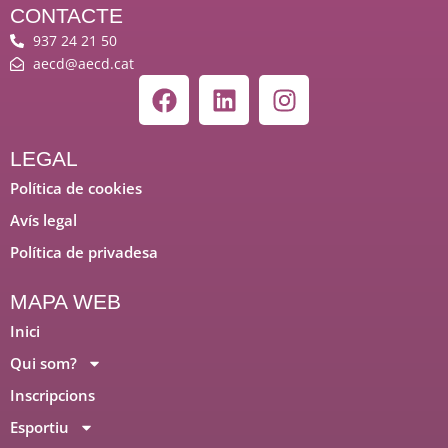
CONTACTE
937 24 21 50
aecd@aecd.cat
F
L
I
a
i
n
c
n
s
e
k
t
LEGAL
b
e
a
Política de cookies
o
d
g
Avís legal
o
i
r
Política de privadesa
k
n
a
m
MAPA WEB
Inici
Qui som?
Inscripcions
Esportiu