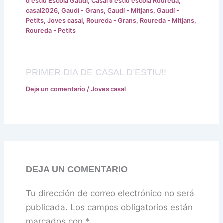
d'estiu Escola Gaudí
,
Casal d'estiu escola Roureda
,
casal2026
,
Gaudí - Grans
,
Gaudí - Mitjans
,
Gaudí -
Petits
,
Joves casal
,
Roureda - Grans
,
Roureda - Mitjans
,
Roureda - Petits
PRIMER DIA DE CASAL D’ESTIU!!
Deja un comentario
/
Joves casal
DEJA UN COMENTARIO
Tu dirección de correo electrónico no será
publicada.
Los campos obligatorios están
marcados con
*