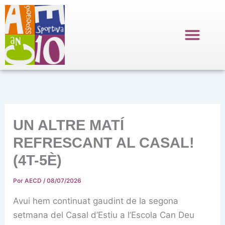
Ir
al
contenido
UN ALTRE MATÍ
REFRESCANT AL CASAL!
(4T-5È)
Por
AECD
/
08/07/2026
Avui hem continuat gaudint de la segona
setmana del Casal d’Estiu a l’Escola Can Deu