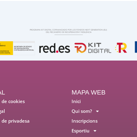
AL
MAPA WEB
a de cookies
Inici
gal
Qui som?
a de privadesa
Inscripcions
Esportiu