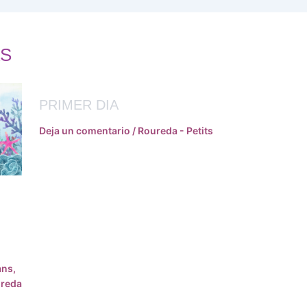
S
PRIMER DIA
Deja un comentario
/
Roureda - Petits
ans
,
reda