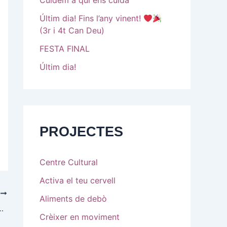
Cuidem a qui ens cuida
Últim dia! Fins l’any vinent!
(3r i 4t Can Deu)
FESTA FINAL
Últim dia!
PROJECTES
Centre Cultural
Activa el teu cervell
E
Aliments de debò
 piscina! (1r-2n Can Deu)
Crèixer en moviment