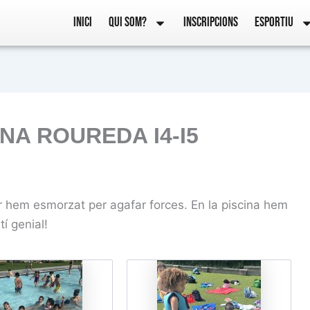
INICI
QUI SOM?
INSCRIPCIONS
ESPORTIU
INA ROUREDA I4-I5
ar hem esmorzat per agafar forces. En la piscina hem
í genial!