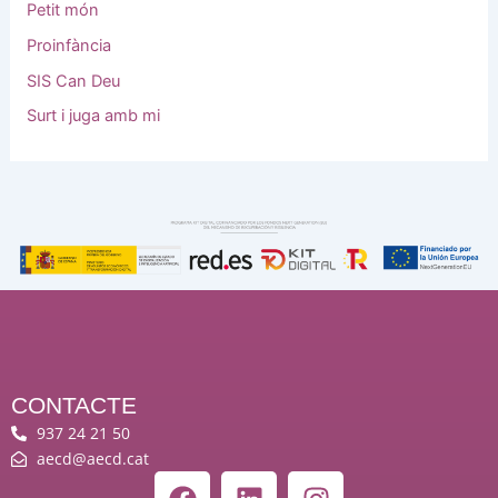
Petit món
Proinfància
SIS Can Deu
Surt i juga amb mi
CONTACTE
937 24 21 50
aecd@aecd.cat
F
L
I