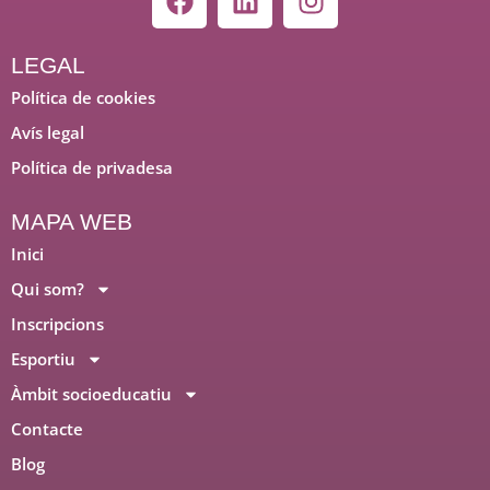
a
i
n
c
n
s
e
k
t
LEGAL
b
e
a
Política de cookies
o
d
g
Avís legal
o
i
r
Política de privadesa
k
n
a
m
MAPA WEB
Inici
Qui som?
Inscripcions
Esportiu
Àmbit socioeducatiu
Contacte
Blog