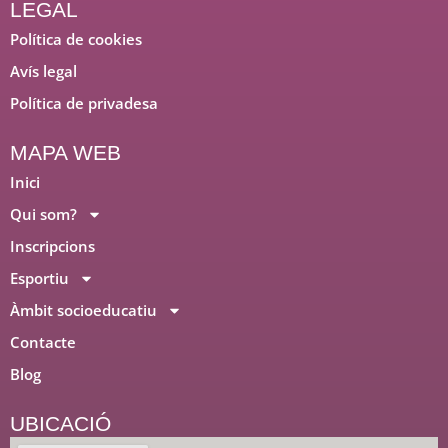
e
k
t
LEGAL
b
e
a
Política de cookies
o
d
g
Avís legal
o
i
r
Política de privadesa
k
n
a
m
MAPA WEB
Inici
Qui som?
Inscripcions
Esportiu
Àmbit socioeducatiu
Contacte
Blog
UBICACIÓ