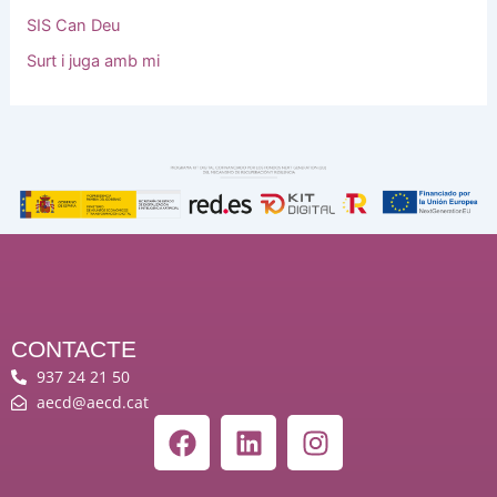
SIS Can Deu
Surt i juga amb mi
CONTACTE
937 24 21 50
aecd@aecd.cat
F
L
I
a
i
n
c
n
s