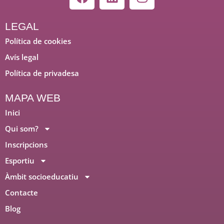
a
i
n
c
n
s
e
k
t
LEGAL
b
e
a
Política de cookies
o
d
g
Avís legal
o
i
r
Política de privadesa
k
n
a
m
MAPA WEB
Inici
Qui som?
Inscripcions
Esportiu
Àmbit socioeducatiu
Contacte
Blog