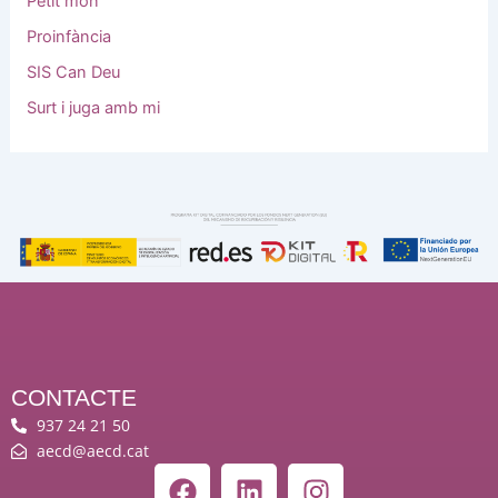
Petit món
Proinfància
SIS Can Deu
Surt i juga amb mi
CONTACTE
937 24 21 50
aecd@aecd.cat
F
L
I