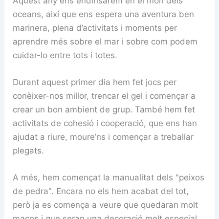
Aquest any ens endinsarem en el món dels
oceans, així que ens espera una aventura ben
marinera, plena d’activitats i moments per
aprendre més sobre el mar i sobre com podem
cuidar-lo entre tots i totes.
Durant aquest primer dia hem fet jocs per
conèixer-nos millor, trencar el gel i començar a
crear un bon ambient de grup. També hem fet
activitats de cohesió i cooperació, que ens han
ajudat a riure, moure’ns i començar a treballar
plegats.
A més, hem començat la manualitat dels "peixos
de pedra". Encara no els hem acabat del tot,
però ja es comença a veure que quedaran molt
macos i que seran una decoració molt especial