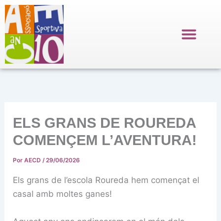
Ir
al
contenido
ELS GRANS DE ROUREDA
COMENÇEM L’AVENTURA!
Por
AECD
/
29/06/2026
Els grans de l’escola Roureda hem començat el
casal amb moltes ganes!