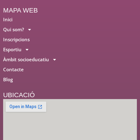
m
MAPA WEB
Inici
Qui som?
Inscripcions
Esportiu
Àmbit socioeducatiu
Contacte
Blog
UBICACIÓ