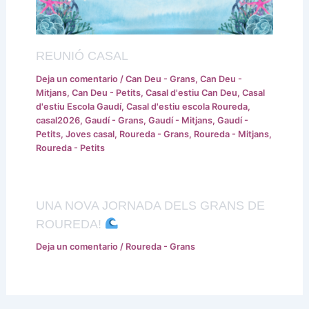
REUNIÓ CASAL
Deja un comentario
/
Can Deu - Grans
,
Can Deu -
Mitjans
,
Can Deu - Petits
,
Casal d'estiu Can Deu
,
Casal
d'estiu Escola Gaudí
,
Casal d'estiu escola Roureda
,
casal2026
,
Gaudí - Grans
,
Gaudí - Mitjans
,
Gaudí -
Petits
,
Joves casal
,
Roureda - Grans
,
Roureda - Mitjans
,
Roureda - Petits
UNA NOVA JORNADA DELS GRANS DE
ROUREDA!
Deja un comentario
/
Roureda - Grans