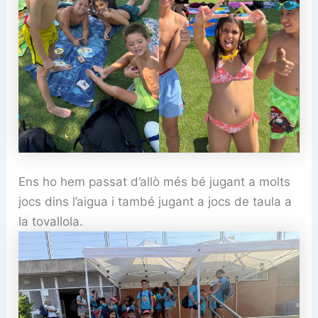
Ens ho hem passat d’allò més bé jugant a molts
jocs dins l’aigua i també jugant a jocs de taula a
la tovallola.