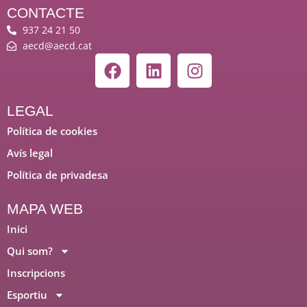
CONTACTE
937 24 21 50
aecd@aecd.cat
F
L
I
a
i
n
c
n
s
e
k
t
LEGAL
b
e
a
Política de cookies
o
d
g
Avís legal
o
i
r
Política de privadesa
k
n
a
m
MAPA WEB
Inici
Qui som?
Inscripcions
Esportiu