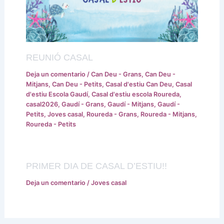
REUNIÓ CASAL
Deja un comentario
/
Can Deu - Grans
,
Can Deu -
Mitjans
,
Can Deu - Petits
,
Casal d'estiu Can Deu
,
Casal
d'estiu Escola Gaudí
,
Casal d'estiu escola Roureda
,
casal2026
,
Gaudí - Grans
,
Gaudí - Mitjans
,
Gaudí -
Petits
,
Joves casal
,
Roureda - Grans
,
Roureda - Mitjans
,
Roureda - Petits
PRIMER DIA DE CASAL D’ESTIU!!
Deja un comentario
/
Joves casal