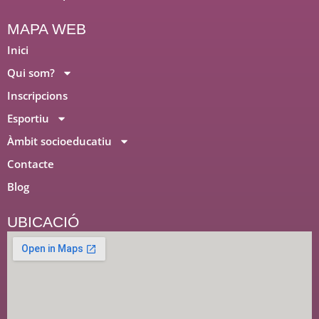
k
n
a
m
MAPA WEB
Inici
Qui som?
Inscripcions
Esportiu
Àmbit socioeducatiu
Contacte
Blog
UBICACIÓ