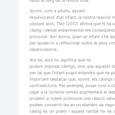
rebut al llarg de la nostra vida.
Sovint, com a adults, davant
l’equivocació d’un infant, la nostra reacció
obstant això, Thió (2012) afirma que hi ha 
càstig i deixar experimentar les conseqüènci
provocat. Així doncs, quan un infant s’ha e
per ajudar-lo a reflexionar sobre la seva co
repercussions.
Ara bé, això no significa que no
podem imposar càstigs, sinó que aquests han
per tal que l’infant pugui entendre què ha pa
important destacar que, sovint, els càstigs 
contradictoris. Per exemple, posar com a càs
jugar a la consola només augmentarà el desi
prudent si volem promoure una relació salud
podem convertir-les en un element de negoci
càstig és un premi i aquest també ha de se