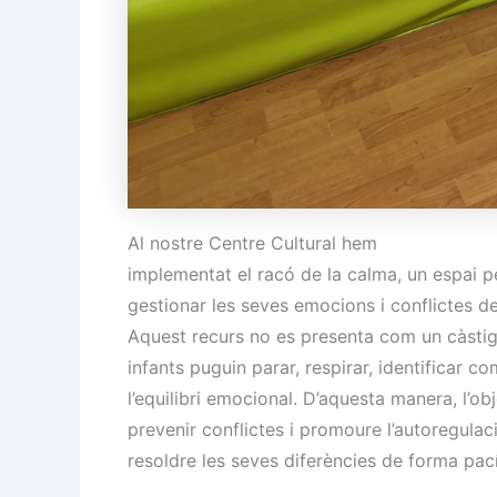
Al nostre Centre Cultural hem
implementat el racó de la calma, un espai pe
gestionar les seves emocions i conflictes d
Aquest recurs no es presenta com un càstig
infants puguin parar, respirar, identificar c
l’equilibri emocional. D’aquesta manera, l’ob
prevenir conflictes i promoure l’autoregulac
resoldre les seves diferències de forma pac