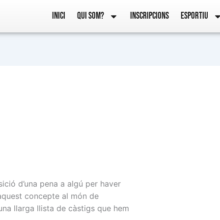
INICI
QUI SOM?
INSCRIPCIONS
ESPORTIU
sició d’una pena a algú per haver
 aquest concepte al món de
na llarga llista de càstigs que hem