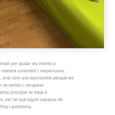
nsat per ajudar els infants a
e manera conscient i respectuosa.
, sinó com una oportunitat perquè els
om se senten i recuperar
jectiu principal es basa a
ió, per tal que siguin capaços de
ífica i autònoma.