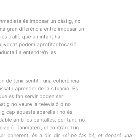
 immediata és imposar un càstig, no
una gran diferència entre imposar un
es d’allò que un infant ha
quivocat podem aprofitar l’ocasió
nducta i a entendre’n les
 de tenir sentit i una coherència
ssat i aprendre de la situació. És
que es fan servir poden ser
tig no veure la televisió o no
g cap aquests aparells i no és
able amb les pantalles, per tant, no
ació. Tanmateix, el contrari d’un
r coherent, és a dir, dir «
si ho fas bé, et donaré una