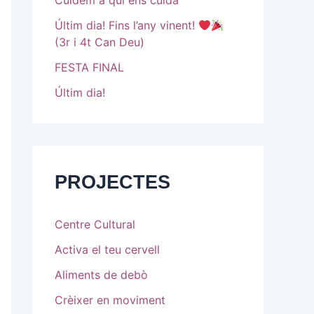
Cuidem a qui ens cuida
Últim dia! Fins l’any vinent!
(3r i 4t Can Deu)
FESTA FINAL
Últim dia!
PROJECTES
Centre Cultural
Activa el teu cervell
Aliments de debò
Crèixer en moviment