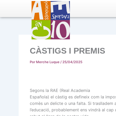
Ir
al
contenido
CÀSTIGS I PREMIS
Por
Merche Luque
/
25/04/2025
Segons la RAE (Real Academia
Española) el càstig es defineix com la impo
comès un delicte o una falta. Si traslladem
l’educació, probablement ens vindrà al cap u