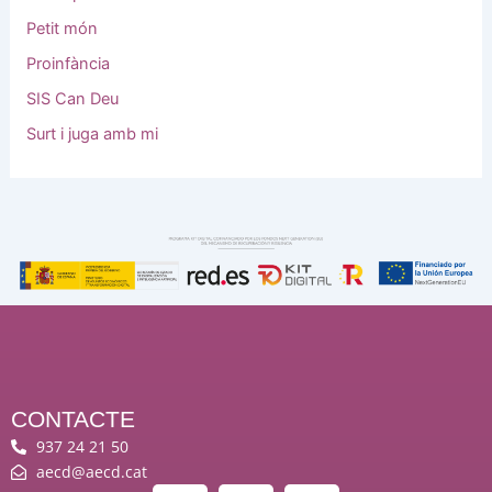
Petit món
Proinfància
SIS Can Deu
Surt i juga amb mi
CONTACTE
937 24 21 50
aecd@aecd.cat