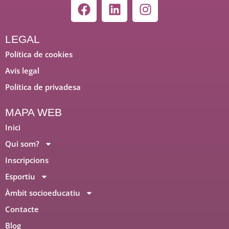
F
L
I
a
i
n
c
n
s
e
k
t
LEGAL
b
e
a
Política de cookies
o
d
g
Avís legal
o
i
r
Política de privadesa
k
n
a
m
MAPA WEB
Inici
Qui som?
Inscripcions
Esportiu
Àmbit socioeducatiu
Contacte
Blog