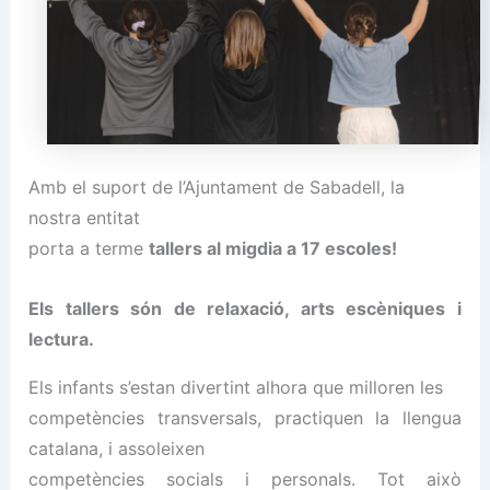
Amb el suport de l’Ajuntament de Sabadell, la
nostra entitat
porta a terme
tallers al migdia a 17 escoles!
Els tallers són de relaxació, arts escèniques i
lectura.
Els infants s’estan divertint alhora que milloren les
competències transversals, practiquen la llengua
catalana, i assoleixen
competències socials i personals. Tot això